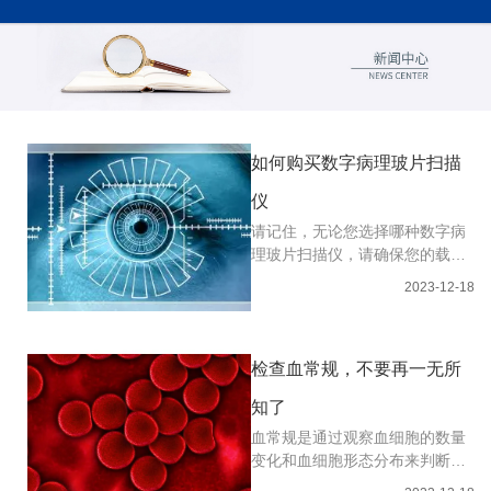
广州涞铂锐科技有限公司
收藏本站
网站地图
如何购买数字病理玻片扫描
仪
18124200836(微信同号)/洪经理
请记住，无论您选择哪种数字病
理玻片扫描仪，请确保您的载玻
片在扫描前干燥和清洁!...[详情
2023-12-18
检查血常规，不要再一无所
知了
血常规是通过观察血细胞的数量
变化和血细胞形态分布来判断血
液状况和疾病的检查。作为临床