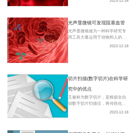
2023-12-18
工作中最常见和最基本的血液检
查，它通常被用来帮助医生诊断
疾病。...
光声显微镜可发现阻塞血管
光声显微镜做为一种科学研究专
用工具大量运用于动物和人的解
剖学显像和分子结构信息。殊不
2023-12-18
知传统式的系统受制于扫描仪率
和屏幕分辨率，造成其小毛细血
管显像和血液检验能力有限。为
解决这一问题，科学研究工作人
员开发设计出一种新的...[详情]
切片扫描(数字切片)在科学研
究中的优点
又被称为数字切片，是根据全自
动数字切片扫描仪，将传统化的
光学显微镜照相阅片数字化，扫
2023-12-18
描仪根据光学显微镜扫描服务平
台及其软件自动控制系统，将切
片在屏幕下快速挪动并开...[详情]