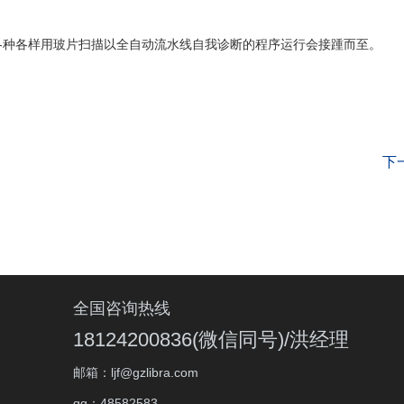
各种各样用玻片扫描以全自动流水线自我诊断的程序运行会接踵而至。
下
全国咨询热线
18124200836(微信同号)/洪经理
邮箱：ljf@gzlibra.com
qq：48582583